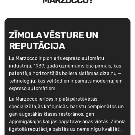
MARZOCCO?
ZĪMOLA VĒSTURE UN
REPUTĀCIJA
La Marzocco ir pionieris espreso automātu
industrijā. 1939. gadā uzņēmums bija pirmais, kas
patentēja horizontālās boilera sistēmas dizainu —
tehnoloģiju, kas vēl šodien ir pamats modernajiem
espreso automātiem.
La Marzocco ierīces ir plaši pārstāvētas
specializētajās kafejnīcās, baristu čempionātos un
gan augstākās klases restorānos, gan
apjomīgākajās kafijas pagatavošanas vietās. Zīmola
ilgstošā reputācija balstās uz nemainīgu kvalitāti,