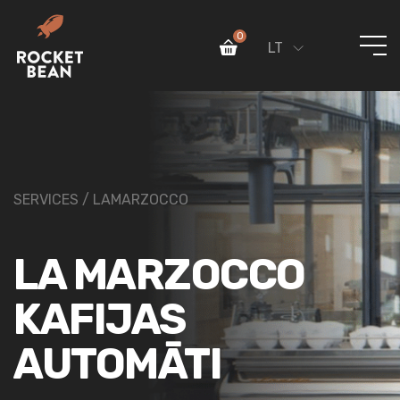
0
LT
SERVICES / LAMARZOCCO
LA MARZOCCO
KAFIJAS
AUTOMĀTI