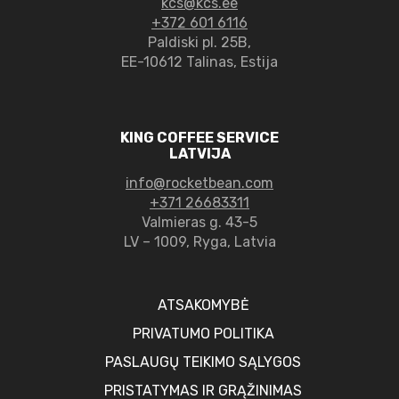
kcs@kcs.ee
+372 601 6116
Paldiski pl. 25B,
EE-10612 Talinas, Estija
KING COFFEE SERVICE
LATVIJA
info@rocketbean.com
+371 26683311
Valmieras g. 43-5
LV – 1009, Ryga, Latvia
ATSAKOMYBĖ
PRIVATUMO POLITIKA
PASLAUGŲ TEIKIMO SĄLYGOS
PRISTATYMAS IR GRĄŽINIMAS