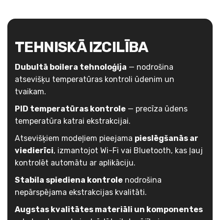
TEHNISKĀ IZCILĪBA
Dubultā boilera tehnoloģija
— nodrošina
atsevišķu temperatūras kontroli ūdenim un
tvaikam.
PID temperatūras kontrole
— precīza ūdens
temperatūra katrai ekstrakcijai.
Atsevišķiem modeļiem pieejama
pieslēgšanās ar
viedierīci
, izmantojot Wi-Fi vai Bluetooth, kas ļauj
kontrolēt automātu ar aplikāciju.
Stabila spiediena kontrole
nodrošina
nepārspējama ekstrakcijas kvalitāti.
Augstas kvalitātes materiāli un komponentes