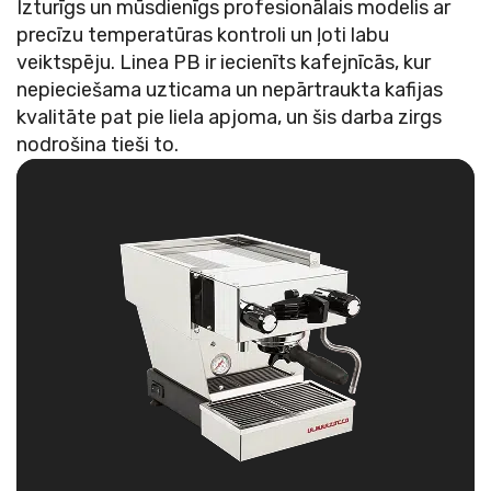
Izturīgs un mūsdienīgs profesionālais modelis ar
precīzu temperatūras kontroli un ļoti labu
veiktspēju. Linea PB ir iecienīts kafejnīcās, kur
nepieciešama uzticama un nepārtraukta kafijas
kvalitāte pat pie liela apjoma, un šis darba zirgs
nodrošina tieši to.