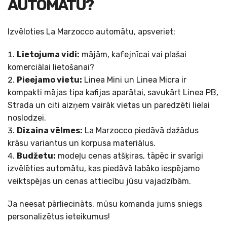
AUTOMĀTU?
Izvēloties La Marzocco automātu, apsveriet:
Lietojuma vidi:
mājām, kafejnīcai vai plašai
komerciālai lietošanai?
Pieejamo vietu:
Linea Mini un Linea Micra ir
kompakti mājas tipa kafijas aparātai, savukārt Linea PB,
Strada un citi aizņem vairāk vietas un paredzēti lielai
noslodzei.
Dizaina vēlmes:
La Marzocco piedāvā dažādus
krāsu variantus un korpusa materiālus.
Budžetu:
modeļu cenas atšķiras, tāpēc ir svarīgi
izvēlēties automātu, kas piedāvā labāko iespējamo
veiktspējas un cenas attiecību jūsu vajadzībām.
Ja neesat pārliecināts, mūsu komanda jums sniegs
personalizētus ieteikumus!