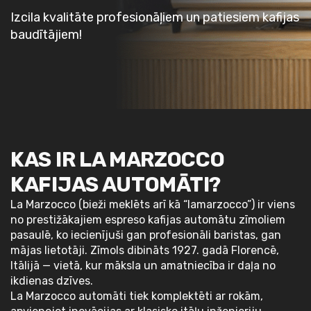
Izcila kvalitāte profesionāļiem un patiesiem kafijas
baudītājiem!
KAS IR LA MARZOCCO
KAFIJAS AUTOMĀTI?
La Marzocco (bieži meklēts arī kā “lamarzocco”) ir viens
no prestižākajiem espreso kafijas automātu zīmoliem
pasaulē, ko iecienījuši gan profesionāli baristas, gan
mājas lietotāji. Zīmols dibināts 1927. gadā Florencē,
Itālijā — vietā, kur māksla un amatniecība ir daļa no
ikdienas dzīves.
La Marzocco automāti tiek komplektēti ar rokām,