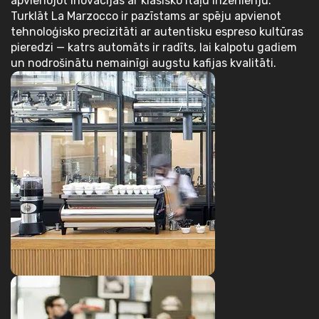
apvienojot inovācijas ar klasisko itāļu inženieriju.
Turklāt La Marzocco ir pazīstams ar spēju apvienot
tehnoloģisko precizitāti ar autentisku espreso kultūras
pieredzi — katrs automāts ir radīts, lai kalpotu gadiem
un nodrošinātu nemainīgi augstu kafijas kvalitāti.