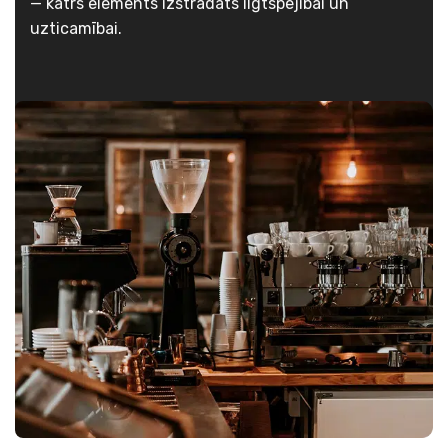
— katrs elements izstrādāts ilgtspējībai un
uzticamībai.