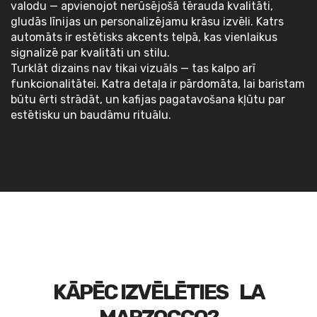
valodu — apvienojot nerūsējošā tērauda kvalitāti,
gludās līnijas un personalizējamu krāsu izvēli. Katrs
automāts ir estētisks akcents telpā, kas vienlaikus
signalizē par kvalitāti un stilu.
Turklāt dizains nav tikai vizuāls — tas kalpo arī
funkcionalitātei. Katra detaļa ir pārdomāta, lai baristam
būtu ērti strādāt, un kafijas pagatavošana kļūtu par
estētisku un baudāmu rituālu.
KĀPĒC IZVĒLĒTIES LA