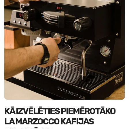
KĀ IZVĒLĒTIES PIEMĒROTĀKO
LA MARZOCCO KAFIJAS