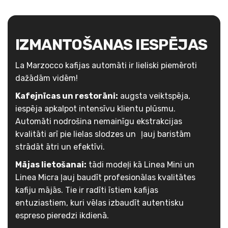
IZMANTOŠANAS IESPĒJAS
La Marzocco kafijas automāti ir lieliski piemēroti
dažādām vidēm!
Kafejnīcas un restorāni:
augsta veiktspēja,
iespēja apkalpot intensīvu klientu plūsmu.
Automāti nodrošina nemainīgu ekstrakcijas
kvalitāti arī pie lielas slodzes un ļauj baristām
strādāt ātri un efektīvi.
Mājas lietošanai:
tādi modeļi kā Linea Mini un
Linea Micra ļauj baudīt profesionālas kvalitātes
kafiju mājās. Tie ir radīti īstiem kafijas
entuziastiem, kuri vēlas izbaudīt autentisku
espreso pieredzi ikdienā.