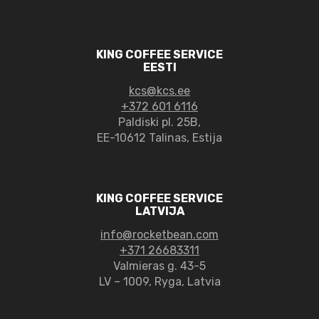
KING COFFEE SERVICE
EESTI
kcs@kcs.ee
+372 601 6116
Paldiski pl. 25B,
EE-10612 Talinas, Estija
KING COFFEE SERVICE
LATVIJA
info@rocketbean.com
+371 26683311
Valmieras g. 43-5
LV – 1009, Ryga, Latvia