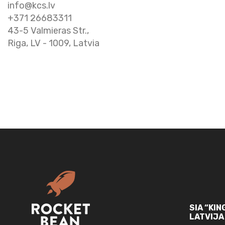
info@kcs.lv
+371 26683311
43-5 Valmieras Str.,
Riga, LV - 1009, Latvia
SIA “KI
LATVIJA