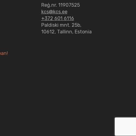
Reģ.nr. 11907525
kcs@kcs.ee
+372 601 6116
Paldiski mnt. 25b,
10612, Tallinn, Estonia
ean!