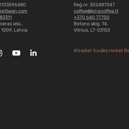
0103596480
Reģ.nr. 302487047
ketbean.com
coffee@kingcoffee.lt
83311
+370 640 77700
eras iela.,
Betono aklg. 14,
– 1009, Latvia
Vilnius, LT-03153
Atrodiet tuvāko rocket B