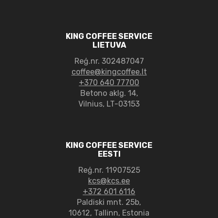
KING COFFEE SERVICE
LIETUVA
Reģ.nr. 302487047
coffee@kingcoffee.lt
+370 640 77700
Betono aklg. 14,
Vilnius, LT-03153
KING COFFEE SERVICE
EESTI
Reģ.nr. 11907525
kcs@kcs.ee
+372 601 6116
Paldiski mnt. 25b,
10612, Tallinn, Estonia