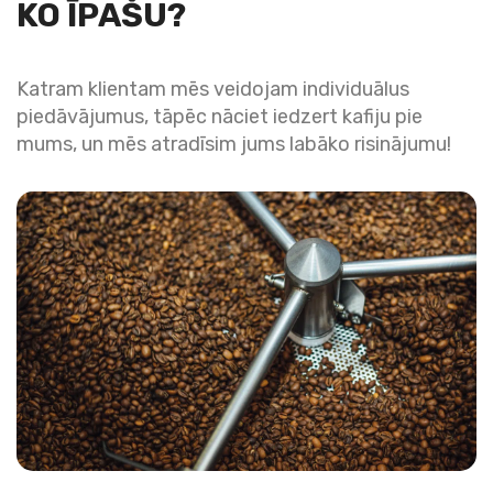
KO ĪPAŠU?
Katram klientam mēs veidojam individuālus
piedāvājumus, tāpēc nāciet iedzert kafiju pie
mums, un mēs atradīsim jums labāko risinājumu!