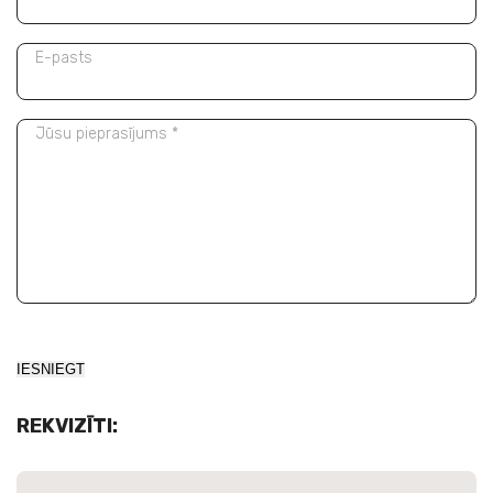
E-pasts
Jūsu pieprasījums *
Alternative:
REKVIZĪTI: