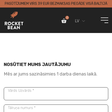
PASŪTĪJUMIEM VIRS 39 EUR BEZMAKSAS PIEGĀDE VISĀ BALTIJĀ
0
LV
NOSŪTIET MUMS JAUTĀJUMU
Mēs ar jums sazināsimies 1 darba dienas laikā.
Vārds Uzvārds *
Tālruņa numurs *