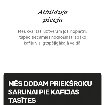
Atbildīga
pieeja
Mēs kvalitāti uztveram ļoti nopietni,
tāpēc tiecamies nodrošināt labāko
kafiju visilgtspējīgākajā veidā.
MĒS DODAM PRIEKŠROKU
SARUNAI PIE KAFIJAS
TASĪTES