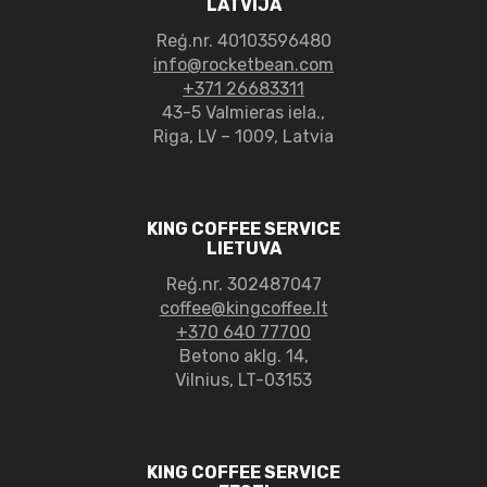
LATVIJA
Reģ.nr.
40103596480
info@rocketbean.com
+371 26683311
43-5 Valmieras iela.,
Riga, LV – 1009, Latvia
KING COFFEE SERVICE
LIETUVA
Reģ.nr. 302487047
coffee@kingcoffee.lt
+370 640 77700
Betono aklg. 14,
Vilnius, LT-03153
KING COFFEE SERVICE