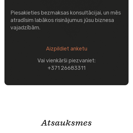
Piesakieties bezmaksas konsultācijai, un mēs
atradīsim labākos risinājumus jūsu biznesa
vajadzībām.
Aizpildiet anketu
Vai vienkārši piezvaniet:
+371 26683311
Atsauksmes