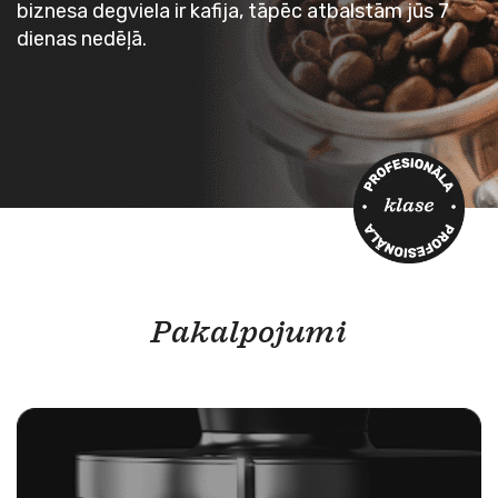
biznesa degviela ir kafija, tāpēc atbalstām jūs 7
dienas nedēļā.
Pakalpojumi