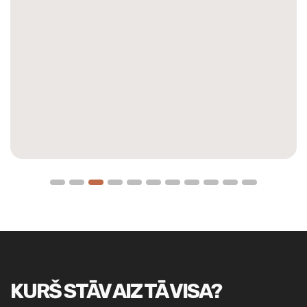
KURŠ STĀV AIZ TĀ VISA?