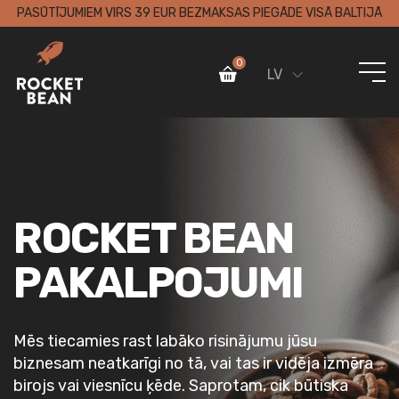
PASŪTĪJUMIEM VIRS 39 EUR BEZMAKSAS PIEGĀDE VISĀ BALTIJĀ
0
LV
ROCKET BEAN
PAKALPOJUMI
Mēs tiecamies rast labāko risinājumu jūsu
biznesam neatkarīgi no tā, vai tas ir vidēja izmēra
birojs vai viesnīcu ķēde. Saprotam, cik būtiska