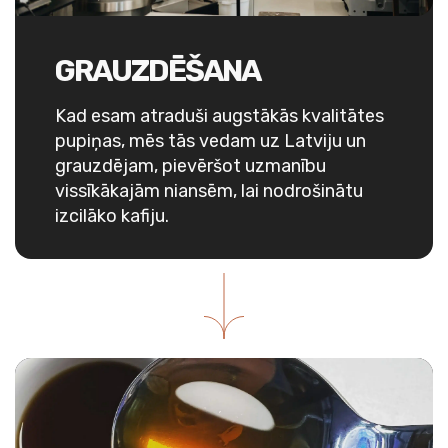
GRAUZDĒŠANA
Kad esam atraduši augstākās kvalitātes
pupiņas, mēs tās vedam uz Latviju un
grauzdējam, pievēršot uzmanību
vissīkākajām niansēm, lai nodrošinātu
izcilāko kafiju.