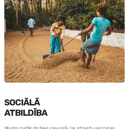
SOCIĀLĀ
ATBILDĪBA
Mums patīk doties savvaļā, lai atrastu sezonas