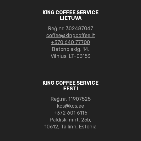
KING COFFEE SERVICE
LIETUVA
Reģ.nr. 302487047
coffee@kingcoffee.lt
+370 640 77700
Betono aklg. 14,
Vilnius, LT-03153
KING COFFEE SERVICE
EESTI
Reģ.nr. 11907525
kcs@kcs.ee
+372 601 6116
Paldiski mnt. 25b,
10612, Tallinn, Estonia