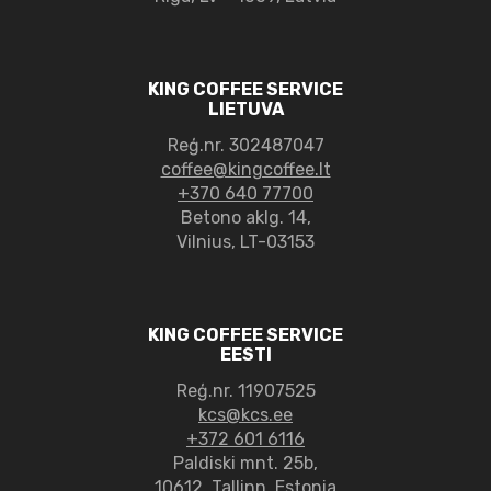
KING COFFEE SERVICE
LIETUVA
Reģ.nr. 302487047
coffee@kingcoffee.lt
+370 640 77700
Betono aklg. 14,
Vilnius, LT-03153
KING COFFEE SERVICE
EESTI
Reģ.nr. 11907525
kcs@kcs.ee
+372 601 6116
Paldiski mnt. 25b,
10612, Tallinn, Estonia