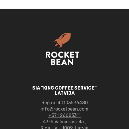
SIA “KING COFFEE SERVICE”
LATVIJA
Reģ.nr.
40103596480
info@rocketbean.com
+371 26683311
43-5 Valmieras iela.,
Riga, LV – 1009, Latvia