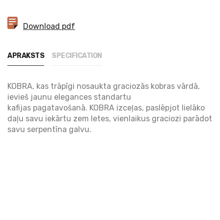
Download pdf
APRAKSTS
SPECIFICATION
KOBRA, kas trāpīgi nosaukta graciozās kobras vārdā,
ievieš jaunu elegances standartu
kafijas pagatavošanā. KOBRA izceļas, paslēpjot lielāko
daļu savu iekārtu zem letes, vienlaikus graciozi parādot
savu serpentīna galvu.