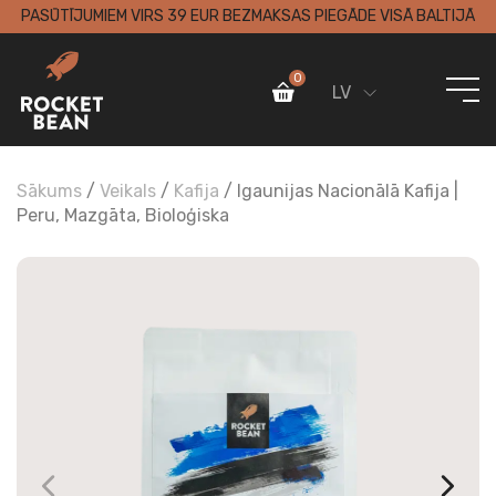
PASŪTĪJUMIEM VIRS 39 EUR BEZMAKSAS PIEGĀDE VISĀ BALTIJĀ
0
LV
Sākums
/
Veikals
/
Kafija
/ Igaunijas Nacionālā Kafija |
Peru, Mazgāta, Bioloģiska