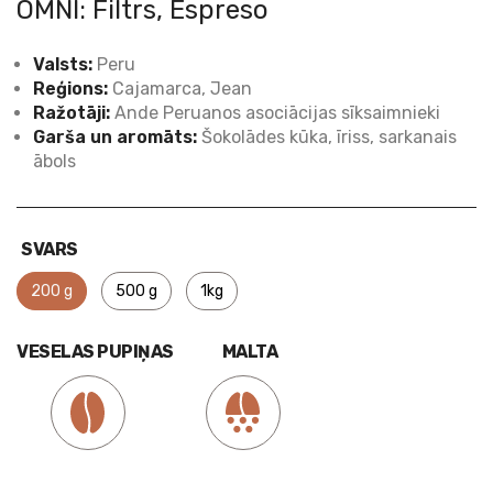
OMNI: Filtrs, Espreso
Valsts:
Peru
Reģions:
Cajamarca, Jean
Ražotāji:
Ande Peruanos asociācijas sīksaimnieki
Garša un aromāts:
Šokolādes kūka, īriss, sarkanais
ābols
SVARS
200 g
500 g
1kg
VESELAS PUPIŅAS
MALTA