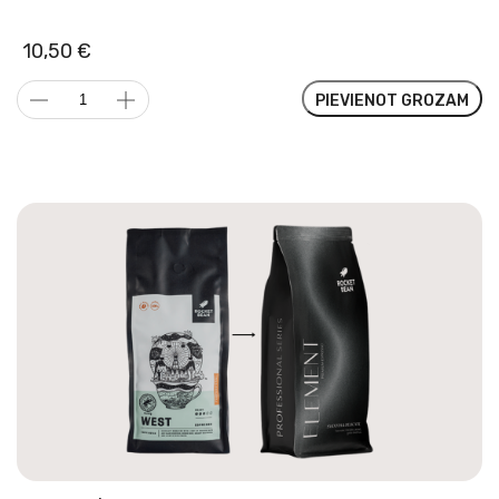
10,50
€
Daily
PIEVIENOT GROZAM
Drive
|
Brazīlija,
Dabiska
daudzums