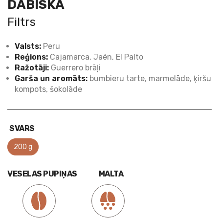
DABISKA
Filtrs
Valsts:
Peru
Reģions:
Cajamarca, Jaén, El Palto
Ražotāji:
Guerrero brāļi
Garša un aromāts:
bumbieru tarte, marmelāde, ķiršu
kompots, šokolāde
SVARS
200 g
VESELAS PUPIŅAS
MALTA