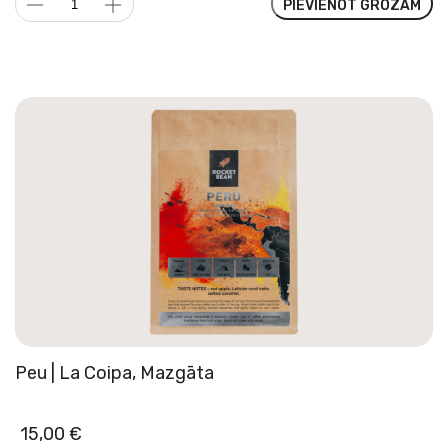
PIEVIENOT GROZAM
Nacionālā
Kafija
|
Peru,
Mazgāta,
Bioloģiska
daudzums
Peu | La Coipa, Mazgāta
15,00
€