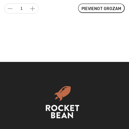
Peu
PIEVIENOT GROZAM
|
La
Coipa,
Mazgāta
daudzums