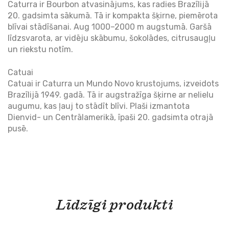
Caturra ir Bourbon atvasinājums, kas radies Brazīlijā
20. gadsimta sākumā. Tā ir kompakta šķirne, piemērota
blīvai stādīšanai. Aug 1000–2000 m augstumā. Garšā
līdzsvarota, ar vidēju skābumu, šokolādes, citrusaugļu
un riekstu notīm.
Catuai
Catuai ir Caturra un Mundo Novo krustojums, izveidots
Brazīlijā 1949. gadā. Tā ir augstražīga šķirne ar nelielu
augumu, kas ļauj to stādīt blīvi. Plaši izmantota
Dienvid- un Centrālamerikā, īpaši 20. gadsimta otrajā
pusē.
Līdzīgi produkti