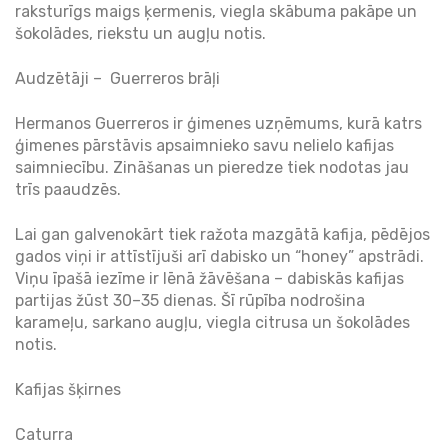
raksturīgs maigs ķermenis, viegla skābuma pakāpe un
šokolādes, riekstu un augļu notis.
Audzētāji – Guerreros brāļi
Hermanos Guerreros ir ģimenes uzņēmums, kurā katrs
ģimenes pārstāvis apsaimnieko savu nelielo kafijas
saimniecību. Zināšanas un pieredze tiek nodotas jau
trīs paaudzēs.
Lai gan galvenokārt tiek ražota mazgātā kafija, pēdējos
gados viņi ir attīstījuši arī dabisko un “honey” apstrādi.
Viņu īpašā iezīme ir lēnā žāvēšana – dabiskās kafijas
partijas žūst 30–35 dienas. Šī rūpība nodrošina
karameļu, sarkano augļu, viegla citrusa un šokolādes
notis.
Kafijas šķirnes
Caturra