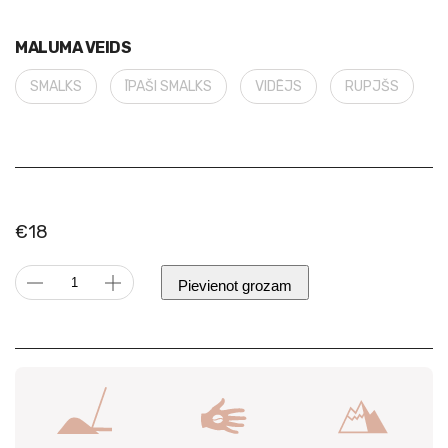
MALUMA VEIDS
SMALKS
ĪPAŠI SMALKS
VIDĒJS
RUPJŠS
€
18
Peru
Pievienot grozam
|
Cajamarca,
Hermanos
Alternative:
Guerreros,
Dabiska
daudzums