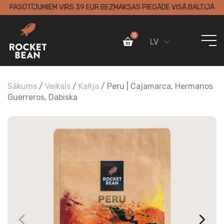
PASŪTĪJUMIEM VIRS 39 EUR BEZMAKSAS PIEGĀDE VISĀ BALTIJĀ
0
LV
Sākums
/
Veikals
/
Kafija
/ Peru | Cajamarca, Hermanos
Guerreros, Dabiska