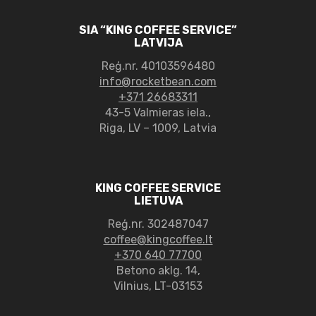
SIA “KING COFFEE SERVICE”
LATVIJA
Reģ.nr.
40103596480
info@rocketbean.com
+371 26683311
43-5 Valmieras iela.,
Riga, LV – 1009, Latvia
KING COFFEE SERVICE
LIETUVA
Reģ.nr. 302487047
coffee@kingcoffee.lt
+370 640 77700
Betono aklg. 14,
Vilnius, LT-03153