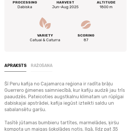
PROCESSING
HARVEST
ALTITUDE
Dabiska
Jun–Aug 2025
1800 m
VARIETY
SCORING
Catuai & Caturra
87
APRAKSTS
RAŽOŠANA
Šī Peru kafija no Cajamarca reģiona ir radīta brāļu
Guerrero ģimenes saimniecībā, kur kafiju audzē jau trīs
paaudzēs. Pateicoties augstkalnu klimatam un rūpīgai
dabiskajai apstrādei, kafija iegūst izteikti saldu un
sabalansētu garšu.
Tasītē jūtamas bumbieru tartītes, marmelādes, ķiršu
kompota un maigas šokolādes notis. Ilgā, līdz pat 35