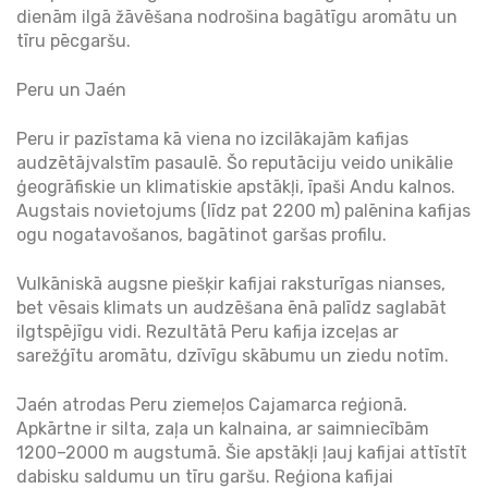
dienām ilgā žāvēšana nodrošina bagātīgu aromātu un
tīru pēcgaršu.
Peru un Jaén
Peru ir pazīstama kā viena no izcilākajām kafijas
audzētājvalstīm pasaulē. Šo reputāciju veido unikālie
ģeogrāfiskie un klimatiskie apstākļi, īpaši Andu kalnos.
Augstais novietojums (līdz pat 2200 m) palēnina kafijas
ogu nogatavošanos, bagātinot garšas profilu.
Vulkāniskā augsne piešķir kafijai raksturīgas nianses,
bet vēsais klimats un audzēšana ēnā palīdz saglabāt
ilgtspējīgu vidi. Rezultātā Peru kafija izceļas ar
sarežģītu aromātu, dzīvīgu skābumu un ziedu notīm.
Jaén atrodas Peru ziemeļos Cajamarca reģionā.
Apkārtne ir silta, zaļa un kalnaina, ar saimniecībām
1200–2000 m augstumā. Šie apstākļi ļauj kafijai attīstīt
dabisku saldumu un tīru garšu. Reģiona kafijai