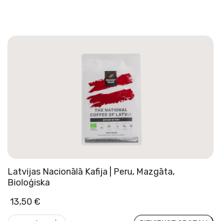
Decaf,
Dabiska
daudzums
Latvijas Nacionālā Kafija | Peru, Mazgāta,
Bioloģiska
13,50
€
Latvijas