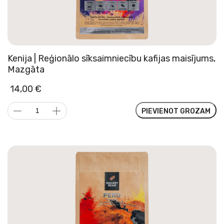
Kenija | Reģionālo sīksaimniecību kafijas maisījums,
Mazgāta
14,00
€
Kenija
PIEVIENOT GROZAM
|
Reģionālo
sīksaimniecību
kafijas
maisījums,
Mazgāta
daudzums