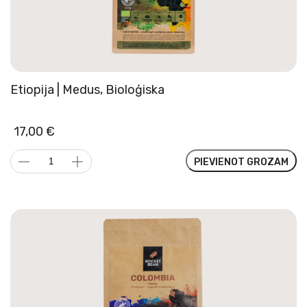
Etiopija | Medus, Bioloģiska
17,00
€
Etiopija
PIEVIENOT GROZAM
|
Medus,
Bioloģiska
daudzums