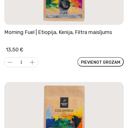
Morning Fuel | Etiopija, Kenija, Filtra maisījums
13,50
€
Morning
PIEVIENOT GROZAM
Fuel
|
Etiopija,
Kenija,
Filtra
maisījums
daudzums