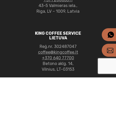
43-5 Valmieras iela.,
Riga, LV – 1009, Latvia
KING COFFEE SERVICE
LIETUVA
Reģ.nr. 302487047
coffee@kingcoffee.lt
+370 640 77700
Betono aklg. 14,
Vilnius, LT-03153
KING COFFEE SERVICE
EESTI
Reģ.nr. 11907525
kcs@kcs.ee
+372 601 6116