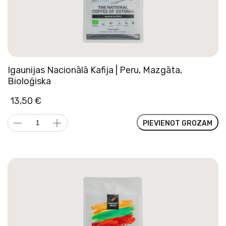
Igaunijas Nacionālā Kafija | Peru, Mazgāta,
Bioloģiska
13,50
€
Igaunijas
PIEVIENOT GROZAM
Nacionālā
Kafija
|
Peru,
Mazgāta,
Bioloģiska
daudzums