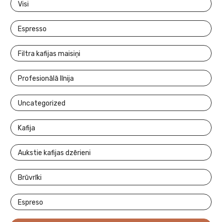
Visi
Espresso
Filtra kafijas maisiņi
Profesionālā līnija
Uncategorized
Kafija
Aukstie kafijas dzērieni
Brūvrīki
Espreso