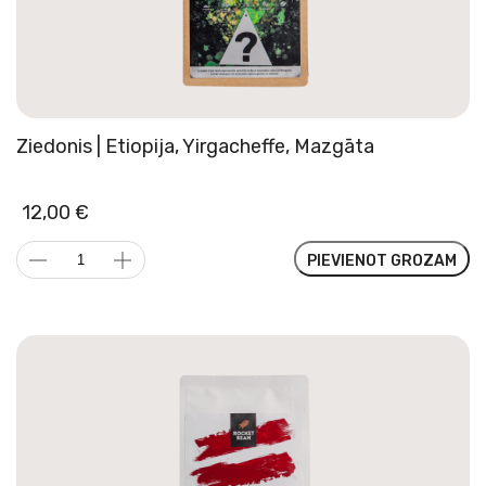
Ziedonis | Etiopija, Yirgacheffe, Mazgāta
12,00
€
Ziedonis
PIEVIENOT GROZAM
|
Etiopija,
Yirgacheffe,
Mazgāta
daudzums