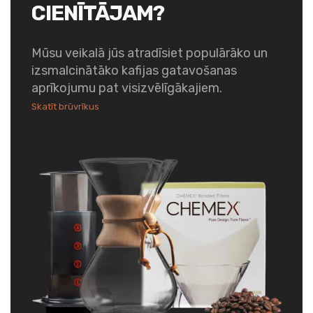
CIENĪTĀJAM?
Mūsu veikalā jūs atradīsiet populārāko un
izsmalcinātāko kafijas gatavošanas
aprīkojumu pat visizvēlīgākajiem.
Skatīt brūvrīkus