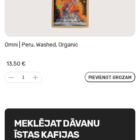
daudzums
Omni | Peru, Washed, Organic
13,50
€
Omni
PIEVIENOT GROZAM
|
Peru,
Washed,
Organic
daudzums
MEKLĒJAT DĀVANU
ĪSTAS KAFIJAS