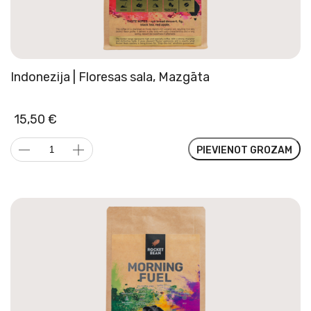
Indonezija | Floresas sala, Mazgāta
15,50
€
Indonezija
PIEVIENOT GROZAM
|
Floresas
sala,
Mazgāta
daudzums