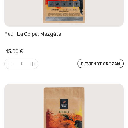
Peu | La Coipa, Mazgāta
15,00
€
Peu
PIEVIENOT GROZAM
|
La
Coipa,
Mazgāta
daudzums