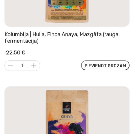
Kolumbija | Huila, Finca Anaya, Mazgāta (rauga
fermentācija)
22,50
€
Kolumbija
PIEVIENOT GROZAM
|
Huila,
Finca
Anaya,
Mazgāta
(rauga
fermentācija)
daudzums