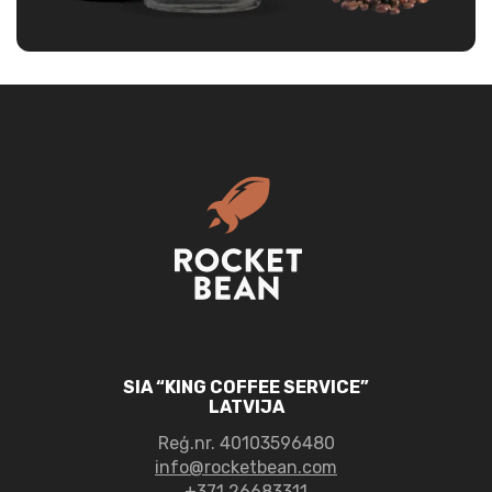
SIA “KING COFFEE SERVICE”
LATVIJA
Reģ.nr.
40103596480
info@rocketbean.com
+371 26683311