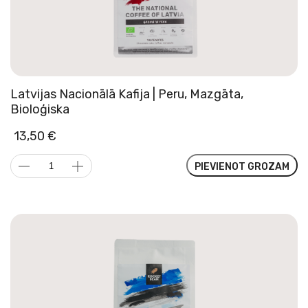
Latvijas Nacionālā Kafija | Peru, Mazgāta,
Bioloģiska
13,50
€
Latvijas
PIEVIENOT GROZAM
Nacionālā
Kafija
|
Peru,
Mazgāta,
Bioloģiska
daudzums