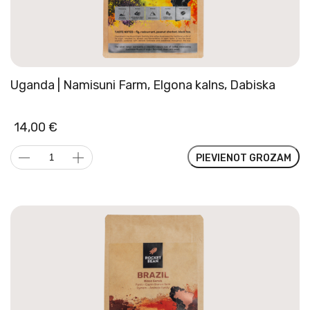
Uganda | Namisuni Farm, Elgona kalns, Dabiska
14,00
€
Uganda
PIEVIENOT GROZAM
|
Namisuni
Farm,
Elgona
kalns,
Dabiska
daudzums