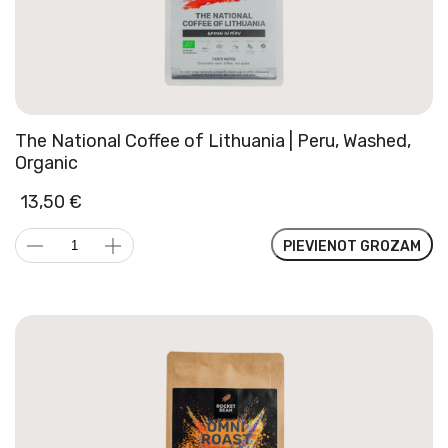
The National Coffee of Lithuania | Peru, Washed,
Organic
13,50
€
The
PIEVIENOT GROZAM
National
Coffee
of
Lithuania
|
Peru,
Washed,
Organic