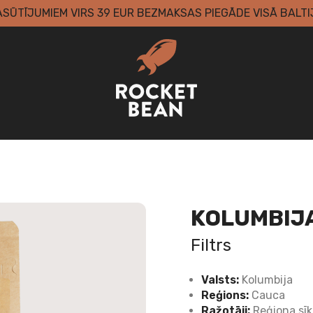
ASŪTĪJUMIEM VIRS 39 EUR BEZMAKSAS PIEGĀDE VISĀ BALTI
KOLUMBIJA
Filtrs
Valsts:
Kolumbija
Reģions:
Cauca
Ražotāji:
Reģiona sī