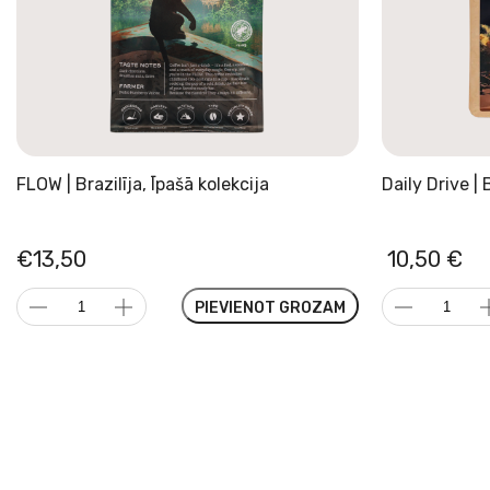
FLOW | Brazilīja, Īpašā kolekcija
Daily Drive | 
€
13,50
10,50
€
FLOW
Daily
PIEVIENOT GROZAM
|
Drive
Brazilīja,
|
Īpašā
Brazīlija,
kolekcija
Dabiska
daudzums
daudzums