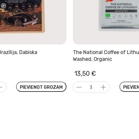
Brazīlija, Dabiska
The National Coffee of Lithu
Washed, Organic
13,50
€
The
PIEVIENOT GROZAM
PIEVI
National
Coffee
of
Lithuania
|
Peru,