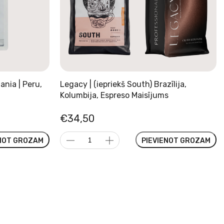
ania | Peru,
Legacy | (iepriekš South) Brazīlija,
Kolumbija, Espreso Maisījums
€
34,50
Legacy
ENOT GROZAM
PIEVIENOT GROZAM
|
(iepriekš
South)
Brazīlija,
Kolumbija,
Espreso