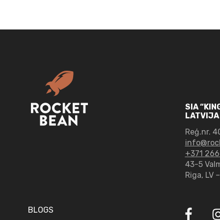
SIA “KI
LATVIJA
Reģ.nr.
4
info@roc
+371 266
43-5 Valmi
Riga, LV 
BLOGS