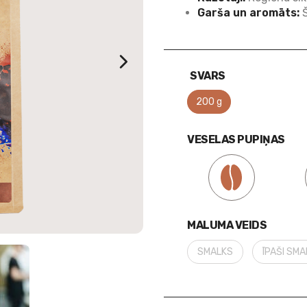
Garša un aromāts:
Š
SVARS
200 g
VESELAS PUPIŅAS
MALUMA VEIDS
SMALKS
ĪPAŠI SM