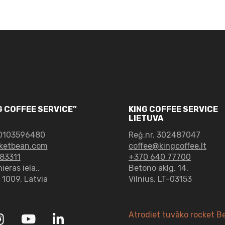
Washed,
Organic
daudzums
NG COFFEE SERVICE”
KING COFFEE SERVICE
LIETUVA
0103596480
Reģ.nr. 302487047
ketbean.com
coffee@kingcoffee.lt
83311
+370 640 77700
eras iela.,
Betono aklg. 14,
– 1009, Latvia
Vilnius, LT-03153
Atrodiet tuvāko rocket B