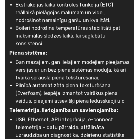
Ekstrakcijas laika kontroles funkcija (ETC)
reāllaikā pielāgojas malumam un videi,
nodrošinot nemainīgu garšu un kvalitāti.
Boileri nodrošina temperatūras stabilitāti pat
maksimālās slodzes laikā, lai saglabātu
konsistenci.
Piena sistēma:
Gan mazajiem, gan lielajiem modeļiem pieejamas
versijas ar un bez piena sistēmas moduļa, kā arī
tvaika sprausla piena teksturēšanai.
Pilnībā automatizēta piena teksturēšana
(Everfoam), iespēja izmantot vairākus piena
veidus, pieejami atsevišķi piena ledusskapji u.c.
Telemetrija, lietojamība un savienojamība:
USB, Ethernet, API integrācija, e-connect
telemetrija – datu pārraide, attālināta
uzraudzība un diagnostika, dzērienu statistika,