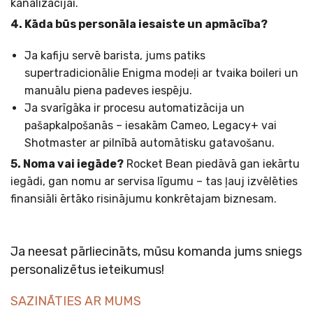
kanalizācijai.
4. Kāda būs personāla iesaiste un apmācība?
Ja kafiju servē barista, jums patiks
supertradicionālie Enigma modeļi ar tvaika boileri un
manuālu piena padeves iespēju.
Ja svarīgāka ir procesu automatizācija un
pašapkalpošanās – iesakām Cameo, Legacy+ vai
Shotmaster ar pilnībā automātisku gatavošanu.
5. Noma vai iegāde?
Rocket Bean piedāvā gan iekārtu
iegādi, gan nomu ar servisa līgumu – tas ļauj izvēlēties
finansiāli ērtāko risinājumu konkrētajam biznesam.
Ja neesat pārliecināts, mūsu komanda jums sniegs
personalizētus ieteikumus!
SAZINĀTIES AR MUMS