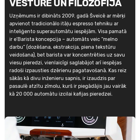
VĒSTURE UN FILOZOFIJA
Uzņēmums ir dibināts 2009. gadā Šveicē ar mērķi
apvienot tradicionālo itāļu espresso tehniku ar
inteliģento superautomātu iespējām. Visa pamatā
ir e’Barista koncepcija – automāts veic “melno
darbu” (dozēšana, ekstrakcija, piena tekstūru
veidošana), bet barista var koncentrēties uz savu
viesu pieredzi, vienlaicīgi saglabājot arī iespējas
radoši izpausties dzērienu pagatavošanā. Kas reiz
sākās kā divu inženieru sapnis, ir izaudzis par
pasaulē atzītu zīmolu, kurš ir piegādājis jau vairāk
kā 20 000 automātu izcilai kafijas pieredzei.