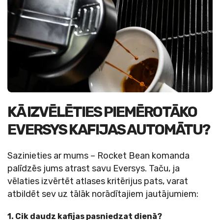
KĀ IZVĒLĒTIES PIEMĒROTĀKO
EVERSYS KAFIJAS AUTOMĀTU?
Sazinieties ar mums – Rocket Bean komanda
palīdzēs jums atrast savu Eversys. Taču, ja
vēlaties izvērtēt atlases kritērijus pats, varat
atbildēt sev uz tālāk norādītajiem jautājumiem:
1. Cik daudz kafijas pasniedzat dienā?