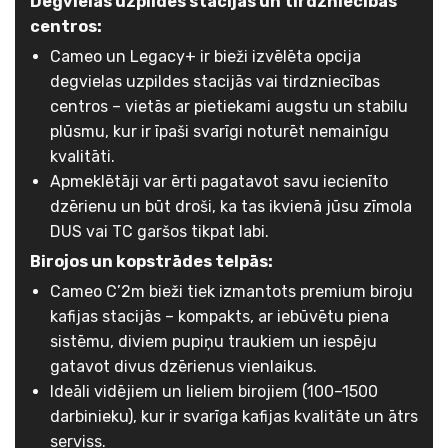
Degvielas uzpildes stacijās un tirdzniecības
centros:
Cameo un Legacy+ ir bieži izvēlēta opcija
degvielas uzpildes stacijās vai tirdzniecības
centros – vietās ar pietiekami augstu un stabilu
plūsmu, kur ir īpaši svarīgi noturēt nemainīgu
kvalitāti.
Apmeklētāji var ērti pagatavot savu iecienīto
dzērienu un būt droši, ka tas ikvienā jūsu zīmola
DUS vai TC garšos tikpat labi.
Birojos un kopstrādes telpās:
Cameo C’2m bieži tiek izmantots premium biroju
kafijas stacijās – kompakts, ar iebūvētu piena
sistēmu, diviem pupiņu traukiem un iespēju
gatavot divus dzērienus vienlaikus.
Ideāli vidējiem un lieliem birojiem (100–1500
darbinieku), kur ir svarīga kafijas kvalitāte un ātrs
serviss.