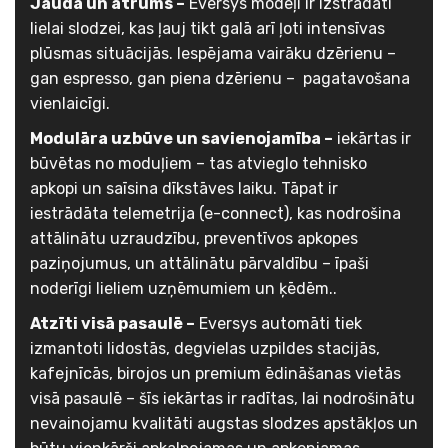
Jauda un ātrums –
Eversys modeļi ir izstrādāti
lielai slodzei, kas ļauj tikt galā arī ļoti intensīvas
plūsmas situācijās. Iespējama vairāku dzērienu –
gan espresso, gan piena dzērienu – pagatavošana
vienlaicīgi.
Modulāra uzbūve un savienojamība –
iekārtas ir
būvētas no moduļiem – tas atvieglo tehnisko
apkopi un saīsina dīkstāves laiku. Tāpat ir
iestrādāta telemetrija (e-connect), kas nodrošina
attālinātu uzraudzību, preventīvos apkopes
paziņojumus, un attālinātu pārvaldību – īpaši
noderīgi lieliem uzņēmumiem un ķēdēm..
Atzīti visā pasaulē –
Eversys automāti tiek
izmantoti lidostās, degvielas uzpildes stacijās,
kafejnīcās, birojos un premium ēdināšanas vietās
visā pasaulē – šīs iekārtas ir radītas, lai nodrošinātu
nevainojamu kvalitāti augstas slodzes apstākļos un