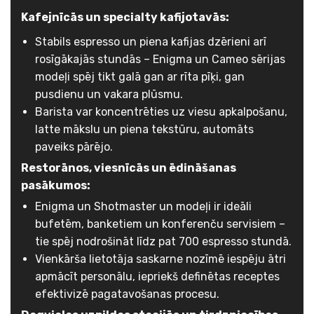
Kafejnīcās un specialty kafijotavās:
Stabils espresso un piena kafijas dzērieni arī
rosīgākajās stundās – Enigma un Cameo sērijas
modeļi spēj tikt galā gan ar rīta pīķi, gan
pusdienu un vakara plūsmu.
Barista var koncentrēties uz viesu apkalpošanu,
latte mākslu un piena tekstūru, automāts
paveiks pārējo.
Restorānos, viesnīcās un ēdināšanas
pasākumos:
Enigma un Shotmaster un modeļi ir ideāli
bufetēm, banketiem un konferenču servisiem –
tie spēj nodrošināt līdz pat 700 espresso stundā.
Vienkārša lietotāja saskarne nozīmē iespēju ātri
apmācīt personālu, iepriekš definētas receptes
efektivizē pagatavošanas procesu.