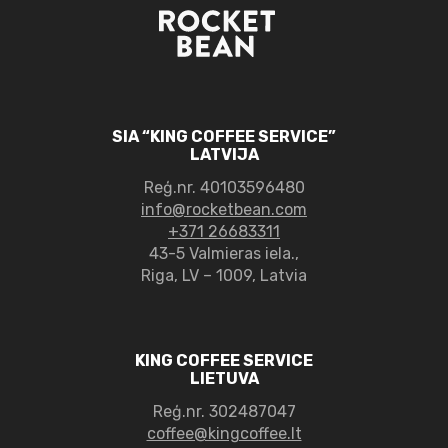
SIA “KING COFFEE SERVICE”
LATVIJA
Reģ.nr.
40103596480
info@rocketbean.com
+371 26683311
43-5 Valmieras iela.,
Riga, LV – 1009, Latvia
KING COFFEE SERVICE
LIETUVA
Reģ.nr. 302487047
coffee@kingcoffee.lt