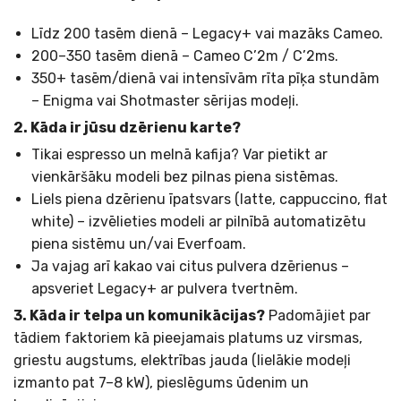
Līdz 200 tasēm dienā – Legacy+ vai mazāks Cameo.
200–350 tasēm dienā – Cameo C’2m / C’2ms.
350+ tasēm/dienā vai intensīvām rīta pīķa stundām
– Enigma vai Shotmaster sērijas modeļi.
2. Kāda ir jūsu dzērienu karte?
Tikai espresso un melnā kafija? Var pietikt ar
vienkāršāku modeli bez pilnas piena sistēmas.
Liels piena dzērienu īpatsvars (latte, cappuccino, flat
white) – izvēlieties modeli ar pilnībā automatizētu
piena sistēmu un/vai Everfoam.
Ja vajag arī kakao vai citus pulvera dzērienus –
apsveriet Legacy+ ar pulvera tvertnēm.
3. Kāda ir telpa un komunikācijas?
Padomājiet par
tādiem faktoriem kā pieejamais platums uz virsmas,
griestu augstums, elektrības jauda (lielākie modeļi
izmanto pat 7–8 kW), pieslēgums ūdenim un