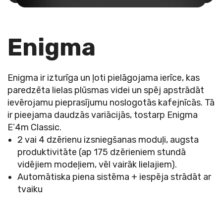
Enigma
s
Enigma ir izturīga un ļoti pielāgojama ierīce, kas
J
paredzēta lielas plūsmas videi un spēj apstrādāt
s
ievērojamu pieprasījumu noslogotās kafejnīcās. Tā
b
s
ir pieejama daudzās variācijās, tostarp Enigma
E’4m Classic.
2 vai 4 dzērienu izsniegšanas moduļi, augsta
produktivitāte (ap 175 dzērieniem stundā
vidējiem modeļiem, vēl vairāk lielajiem).
Automātiska piena sistēma + iespēja strādāt ar
tvaiku