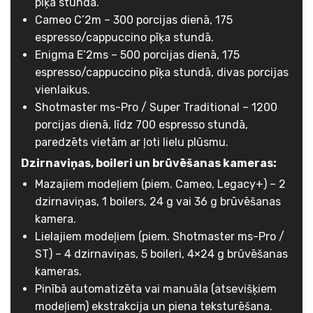
pīķa stundā.
Cameo C’2m – 300 porcijas dienā, 175
espresso/cappuccino pīķa stundā.
Enigma E’2ms – 500 porcijas dienā, 175
espresso/cappuccino pīķa stundā, divas porcijas
vienlaikus.
Shotmaster ms-Pro / Super Traditional – 1200
porcijas dienā, līdz 700 espresso stundā,
paredzēts vietām ar ļoti lielu plūsmu.
Dzirnaviņas, boileri un brūvēšanas kameras:
Mazajiem modeļiem (piem. Cameo, Legacy+) – 2
dzirnaviņas, 1 boilers, 24 g vai 36 g brūvēšanas
kamera.
Lielajiem modeļiem (piem. Shotmaster ms-Pro /
ST) – 4 dzirnaviņas, 5 boileri, 4×24 g brūvēšanas
kameras.
Pinībā automatizēta vai manuāla (atsevišķiem
modeļiem) ekstrakcija un piena teksturēšana.