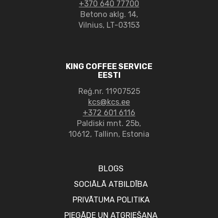
+370 640 77700
Betono aklg. 14,
Vilnius, LT-03153
KING COFFEE SERVICE
EESTI
Reģ.nr. 11907525
kcs@kcs.ee
+372 601 6116
Paldiski mnt. 25b,
10612, Tallinn, Estonia
BLOGS
SOCIĀLĀ ATBILDĪBA
PRIVĀTUMA POLITIKA
PIEGĀDE UN ATGRIEŠANA