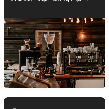
būtu vienkārši apkalpojamas un apkopjamas.