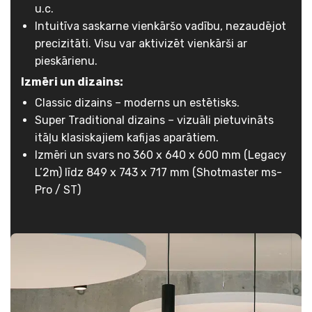
u.c.
Intuitīva saskarne vienkāršo vadību, nezaudējot
precizitāti. Visu var aktivizēt vienkārši ar
pieskārienu.
Izmēri un dizains:
Classic dizains – moderns un estētisks.
Super Traditional dizains – vizuāli pietuvināts
itāļu klasiskajiem kafijas aparātiem.
Izmēri un svars no 360 x 640 x 600 mm (Legacy
L’2m) līdz 849 x 743 x 717 mm (Shotmaster ms-
Pro / ST)