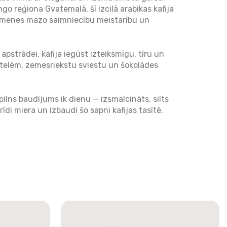
o reģiona Gvatemalā, šī izcilā arabikas kafija
imenes mazo saimniecību meistarību un
apstrādei, kafija iegūst izteiksmīgu, tīru un
atelēm, zemesriekstu sviestu un šokolādes
ilns baudījums ik dienu — izsmalcināts, silts
īdi miera un izbaudi šo sapni kafijas tasītē.