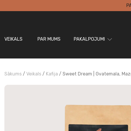
P
VEIKALS
PAR MUMS
PAKALPOJUMI
Sākums
/
Veikals
/
Kafija
/ Sweet Dream | Gvatemala, Maz