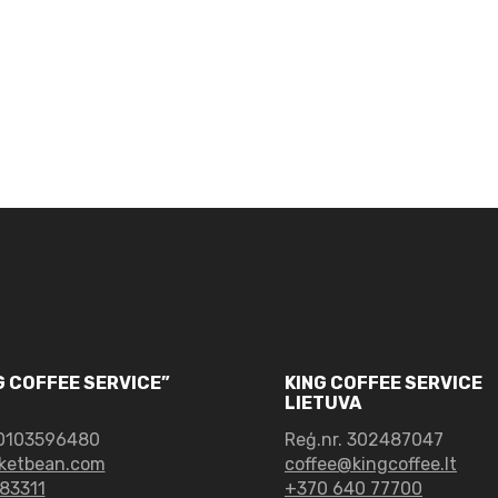
Coffee
of
Lithuania
|
Peru,
Washed,
Organic
daudzums
NG COFFEE SERVICE”
KING COFFEE SERVICE
LIETUVA
0103596480
Reģ.nr. 302487047
ketbean.com
coffee@kingcoffee.lt
83311
+370 640 77700