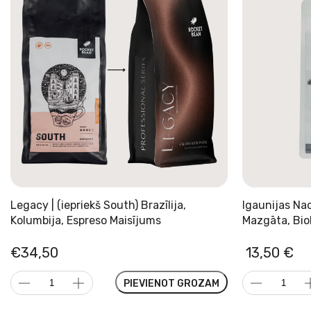
Legacy | (iepriekš South) Brazīlija,
Igaunijas Nac
Kolumbija, Espreso Maisījums
Mazgāta, Bio
€
34,50
13,50
€
Legacy
Igaunijas
PIEVIENOT GROZAM
|
Nacionālā