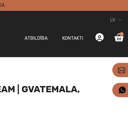
JĀ
LV
0
ATBILDĪBA
KONTAKTI
AM | GVATEMALA,