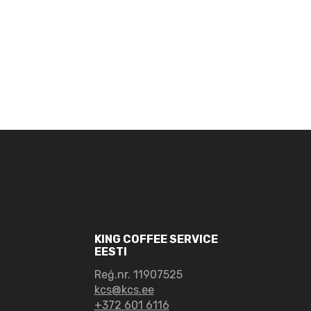
Peru,
Washed,
Organic
daudzums
KING COFFEE SERVICE
EESTI
Reģ.nr. 11907525
kcs@kcs.ee
+372 601 6116