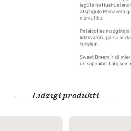
Iegūta no Huehuetenang
atspoguļo Primavera ģ
aizrautību.
Pateicoties mazgātajai 
līdzsvarotu garšu ar d
trifelēm.
Sweet Dream ir kā mierp
un sapņains. Ļauj sev br
Līdzīgi produkti