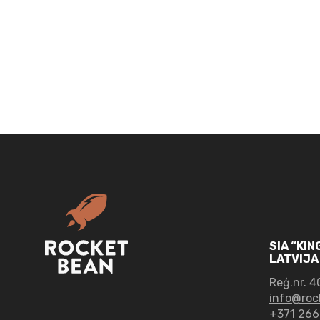
(iepriekš
Kafija
South)
|
Brazīlija,
Peru,
Kolumbija,
Mazgāta,
Espreso
Bioloģiska
Maisījums
daudzums
daudzums
SIA “KI
LATVIJA
Reģ.nr.
4
info@roc
+371 266