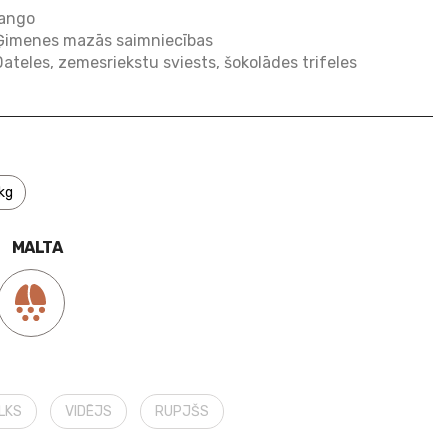
ango
Ģimenes mazās saimniecības
ateles, zemesriekstu sviests, šokolādes trifeles
kg
MALTA
ALKS
VIDĒJS
RUPJŠS