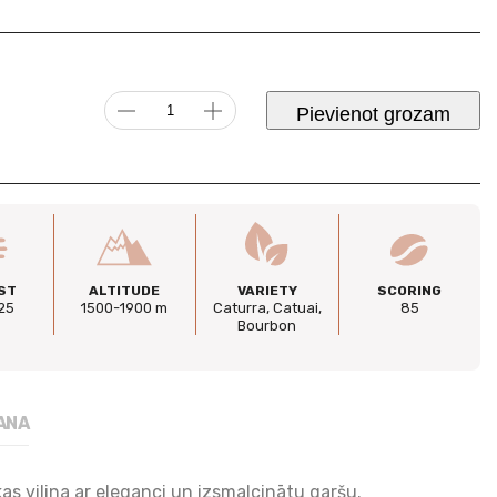
Sweet
Pievienot grozam
Dream
|
Gvatemala,
Mazgāta
daudzums
ST
ALTITUDE
VARIETY
SCORING
25
1500-1900 m
Caturra, Catuai,
85
Bourbon
ANA
as vilina ar eleganci un izsmalcinātu garšu.