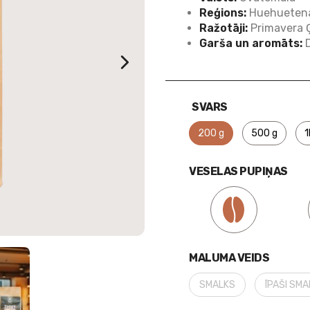
Reģions:
Huehueten
Ražotāji:
Primavera 
Garša un aromāts:
D
SVARS
200 g
500 g
1
VESELAS PUPIŅAS
MALUMA VEIDS
SMALKS
ĪPAŠI SM